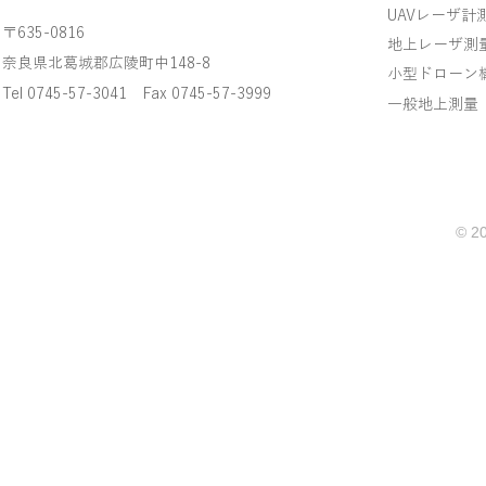
UAVレーザ計
〒635-0816
地上レーザ測
奈良県北葛城郡広陵町中148-8
小型ドローン
Tel 0745-57-3041 Fax 0745-57-3999
一般地上測量
© 20