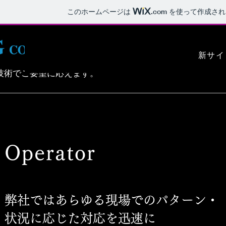
このホームページは
.com
を使って作成され
新サイ
な技術でご要望に応えます。
Operator
弊社ではあらゆる現場でのパターン・
状況に応じた対応を​迅速に