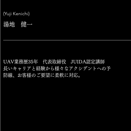
ELI GLICKMAN
(Yuji Kenichi)
Senior Consultant & Partner
湯地 健一
I'm a paragraph. Click here to add your own text and
edit me. It’s easy. Just click “Edit Text” or double
UAV業務歴35年 代表取締役 JUIDA認定講師
click me to add your own content and make changes
長いキャリアと経験から様々なアクシデントへの予
to the font. I’m a great place for you to tell a story
防線、お客様のご要望に柔軟に対応。
and let your users know a little more about you.
EDUCATION
Bachelor of Civil Engineering
University of Oak Valley